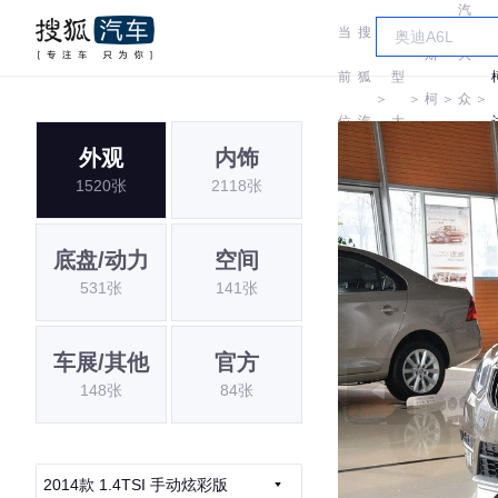
汽
当
搜
车
斯
大
前
狐
型
＞
＞
柯
＞
众
＞
位
汽
大
达
斯
外观
内饰
置:
车
全
Y
1520张
2118张
柯
达
底盘/动力
空间
531张
141张
车展/其他
官方
148张
84张
2014款 1.4TSI 手动炫彩版