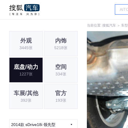
当前位置:
搜狐汽车
＞
车型
外观
内饰
3445张
5218张
底盘/动力
空间
1227张
334张
车展/其他
官方
392张
193张
2014款 sDrive18i 领先型