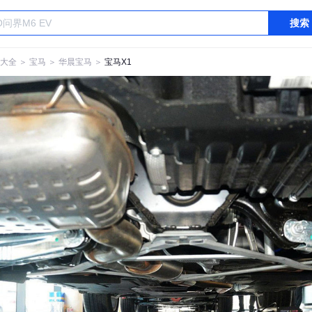
搜索
大全
＞
宝马
＞
华晨宝马
＞
宝马X1