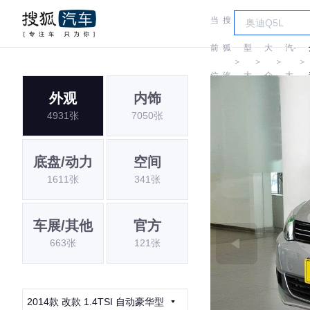
当
搜
车
一
前
狐
型
大
汽-
＞
＞
＞
＞
位
汽
大
众
大
外观
内饰
置:
车
全
众
4931张
7050张
底盘/动力
空间
1611张
341张
车展/其他
官方
663张
121张
2014款 改款 1.4TSI 自动豪华型