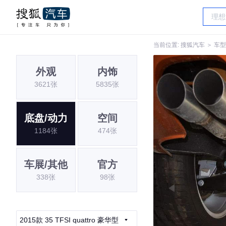
当前位置:
搜狐汽车
＞
车型
外观
内饰
3621张
5835张
底盘/动力
空间
1184张
474张
车展/其他
官方
338张
98张
2015款 35 TFSI quattro 豪华型