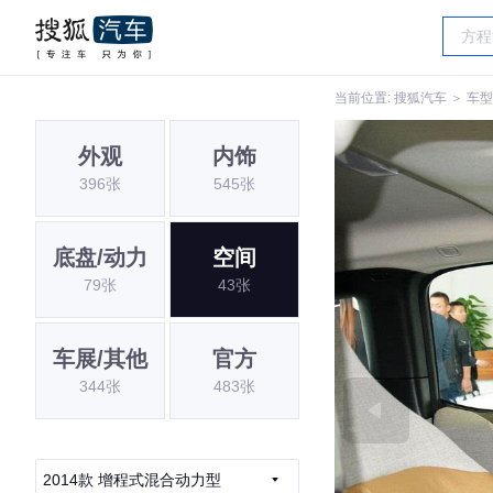
当前位置:
搜狐汽车
＞
车型
外观
内饰
396张
545张
底盘/动力
空间
79张
43张
车展/其他
官方
344张
483张
2014款 增程式混合动力型