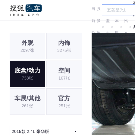
当
搜
车
广
前
狐
型
本
汽
＞
＞
＞
＞
位
汽
大
田
本
外观
内饰
置:
车
全
田
2097张
3275张
底盘/动力
空间
738张
167张
车展/其他
官方
261张
251张
2015款 2.4L 豪华版