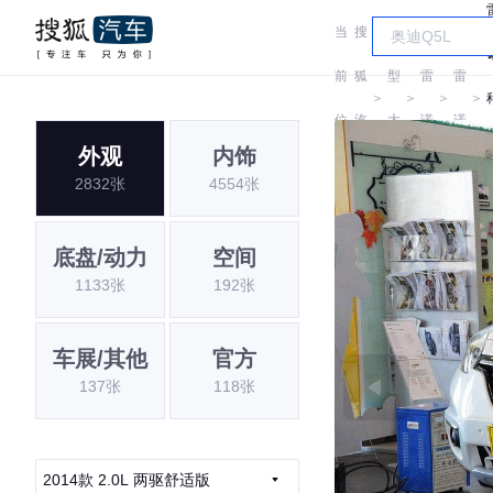
当
搜
车
前
狐
型
雷
雷
＞
＞
＞
＞
位
汽
大
诺
诺
外观
内饰
置:
车
全
2832张
4554张
底盘/动力
空间
1133张
192张
车展/其他
官方
137张
118张
2014款 2.0L 两驱舒适版