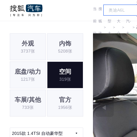
当
搜
车
一
前
狐
型
大
汽-
＞
＞
＞
＞
位
汽
大
众
大
外观
内饰
置:
车
全
众
3737张
5208张
底盘/动力
空间
1217张
319张
车展/其他
官方
733张
1956张
2015款 1.4TSI 自动豪华型