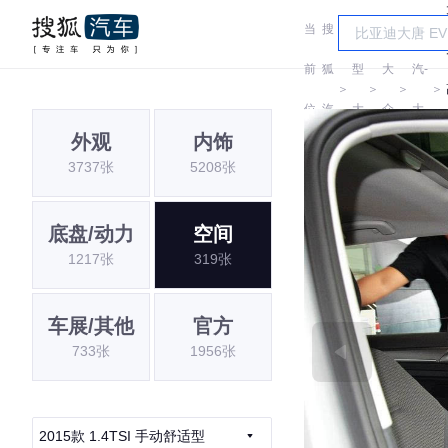
当
搜
车
一
前
狐
型
大
汽-
＞
＞
＞
＞
位
汽
大
众
大
外观
内饰
置:
车
全
众
3737张
5208张
底盘/动力
空间
1217张
319张
车展/其他
官方
733张
1956张
2015款 1.4TSI 手动舒适型