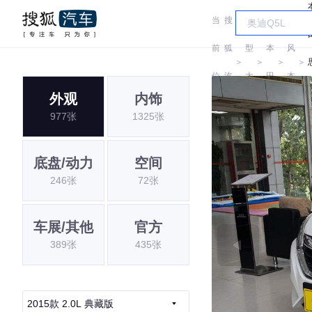
当
搜
车
东
前
狐
型
本
风
＞
＞
＞
＞
位
汽
大
田
本
外观
内饰
置:
车
全
田
977张
1325张
底盘/动力
空间
246张
72张
车展/其他
官方
389张
435张
2015款 2.0L 典藏版