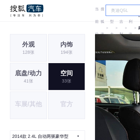
当
搜
车
吉
前
狐
型
吉
利
＞
＞
＞
＞
位
汽
大
利
汽
外观
内饰
置:
车
全
车
128张
194张
底盘/动力
空间
41张
33张
车展/其他
官方
2014款 2.4L 自动两驱豪华型