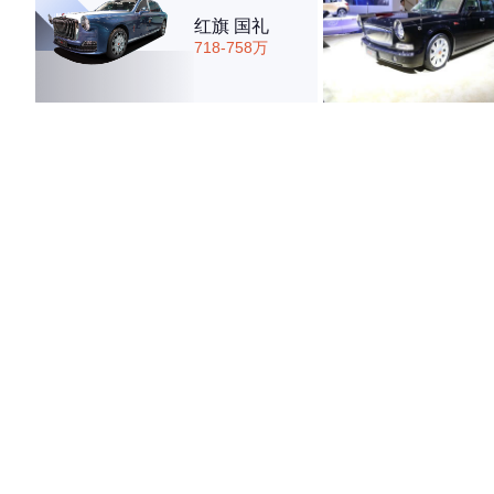
红旗 国礼
718-758万