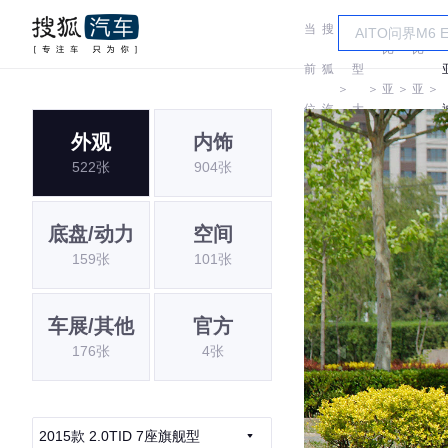
当
搜
车
比
比
前
狐
型
＞
＞
亚
＞
亚
＞
位
汽
大
迪
迪
外观
内饰
置:
车
全
522张
904张
底盘/动力
空间
159张
101张
车展/其他
官方
176张
4张
2015款 2.0TID 7座旗舰型