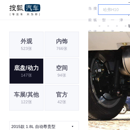
当
搜
车
天
前
狐
型
一
津
＞
＞
＞
＞
位
汽
大
汽
一
外观
内饰
置:
车
全
汽
523张
766张
底盘/动力
空间
147张
94张
车展/其他
官方
122张
42张
2015款 1.8L 自动尊贵型