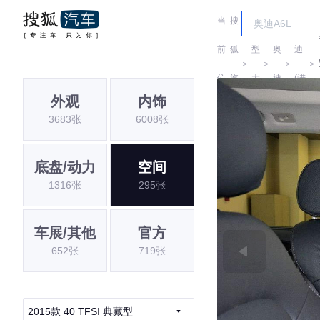
当
搜
车
奥
前
狐
型
奥
迪
＞
＞
＞
＞
位
汽
大
迪
(进
外观
内饰
置:
车
全
口)
3683张
6008张
底盘/动力
空间
1316张
295张
车展/其他
官方
652张
719张
2015款 40 TFSI 典藏型