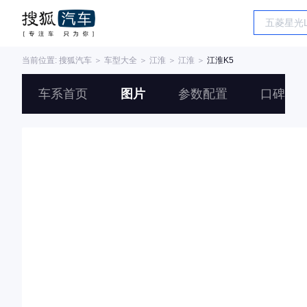
当前位置:
搜狐汽车
＞
车型大全
＞
江淮
＞
江淮
＞
江淮K5
车系首页
图片
参数配置
口碑