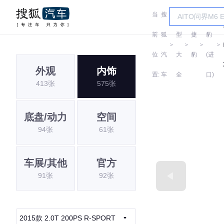
当
搜
车
捷
前
狐
型
捷
豹
＞
＞
＞
＞
位
汽
大
豹
(进
外观
内饰
置:
车
全
口)
413张
575张
底盘/动力
空间
94张
61张
车展/其他
官方
91张
92张
2015款 2.0T 200PS R-SPORT