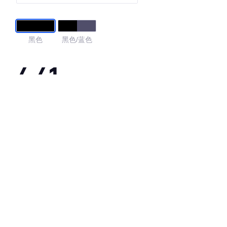
黑色
黑色/蓝色
4.41
·外观表现较为优秀，优于86%同级车
·内饰表现较为优秀，优于61%同级车
·空间表现一般，低于98%同级车