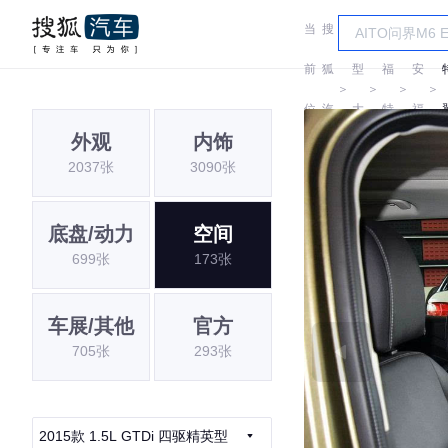
当
搜
车
长
前
狐
型
福
安
＞
＞
＞
＞
位
汽
大
特
福
外观
内饰
置:
车
全
特
2037张
3090张
底盘/动力
空间
699张
173张
车展/其他
官方
705张
293张
2015款 1.5L GTDi 四驱精英型