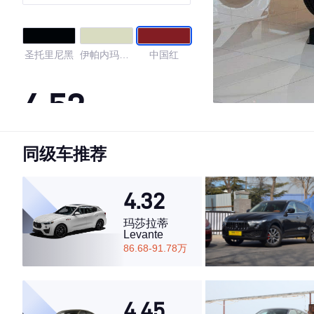
Dynamic
圣托里尼黑
伊帕内玛沙
中国红
滩金
4.52
同级车推荐
·外观表现一般，低于57%同级车
·内饰表现较为优秀，优于70%同级车
·空间表现一般，低于89%同级车
4.32
玛莎拉蒂
Levante
86.68-91.78万
4.45