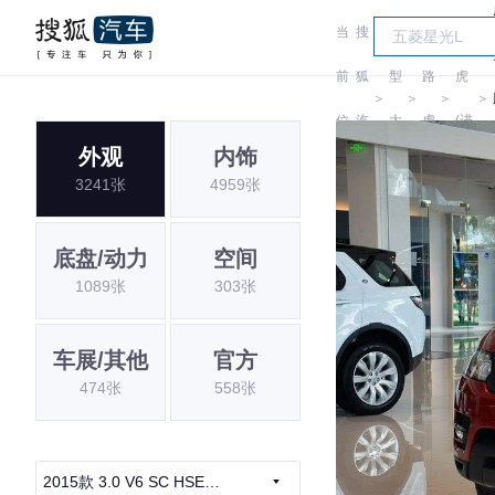
当
搜
车
路
前
狐
型
路
虎
＞
＞
＞
＞
位
汽
大
虎
(进
外观
内饰
置:
车
全
口)
3241张
4959张
底盘/动力
空间
1089张
303张
车展/其他
官方
474张
558张
2015款 3.0 V6 SC HSE