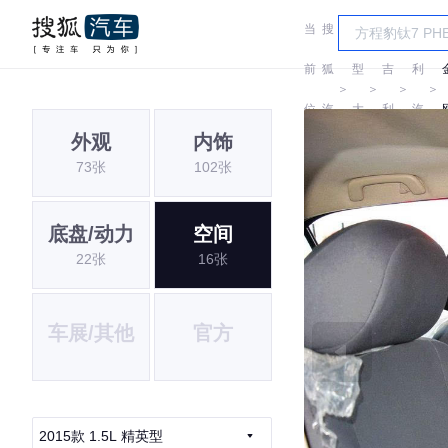
当
搜
车
吉
前
狐
型
吉
利
＞
＞
＞
＞
位
汽
大
利
汽
外观
内饰
置:
车
全
车
73张
102张
底盘/动力
空间
22张
16张
车展/其他
官方
2015款 1.5L 精英型