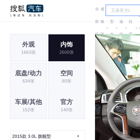
当
搜
车
凯
迪
前
狐
型
迪
拉
＞
＞
＞
＞
位
汽
大
拉
克
外观
内饰
置:
车
全
克
(进
1663张
2600张
口)
底盘/动力
空间
634张
80张
车展/其他
官方
152张
140张
2015款 3.0L 旗舰型