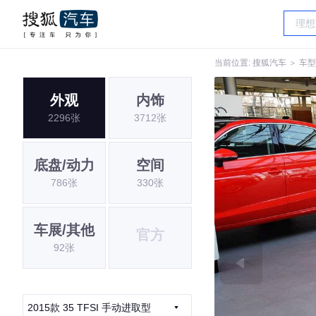
当前位置:
搜狐汽车
＞
车型
外观
内饰
2296张
3712张
底盘/动力
空间
786张
330张
车展/其他
官方
92张
2015款 35 TFSI 手动进取型