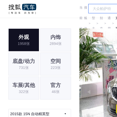
当
搜
车
汽
前
狐
型
别
通
＞
＞
＞
＞
位
汽
大
克
用
外观
内饰
置:
车
全
别
1958张
2894张
克
底盘/动力
空间
731张
223张
车展/其他
官方
322张
46张
2015款 15N 自动精英型