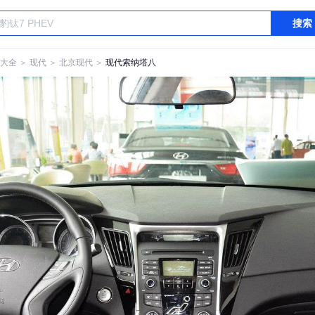
搜索
大全
＞
现代
＞
北京现代
＞
现代索纳塔八