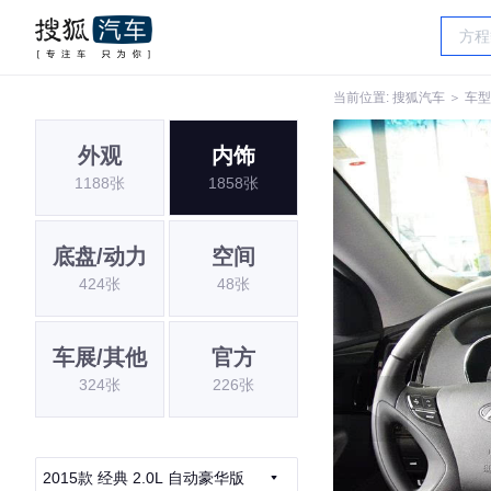
当前位置:
搜狐汽车
＞
车型
外观
内饰
1188张
1858张
底盘/动力
空间
424张
48张
车展/其他
官方
324张
226张
2015款 经典 2.0L 自动豪华版