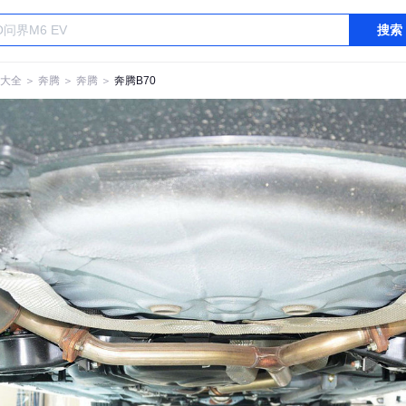
搜索
大全
＞
奔腾
＞
奔腾
＞
奔腾B70