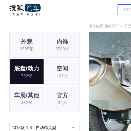
当前位置:
搜狐汽车
＞
车型
外观
内饰
2595张
3703张
底盘/动力
空间
752张
131张
车展/其他
官方
452张
82张
2015款 1.8T 自动精英型