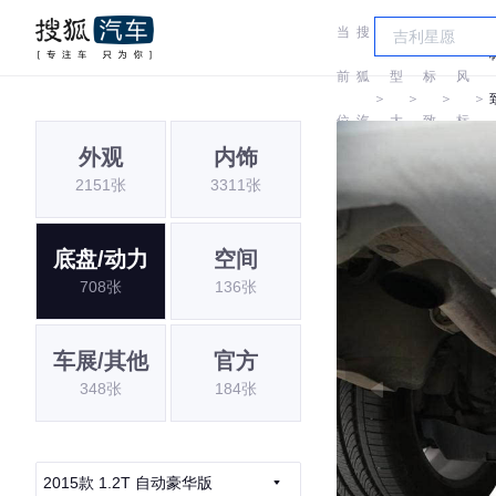
当
搜
车
东
前
狐
型
标
风
＞
＞
＞
＞
位
汽
大
致
标
外观
内饰
置:
车
全
致
2151张
3311张
底盘/动力
空间
708张
136张
车展/其他
官方
348张
184张
2015款 1.2T 自动豪华版