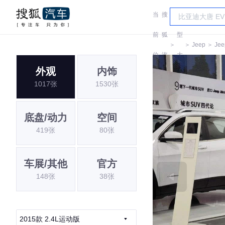
当
搜
车
前
狐
型
＞
＞
Jeep
＞
Jee
位
汽
大
外观
内饰
置:
车
全
1017张
1530张
底盘/动力
空间
419张
80张
车展/其他
官方
148张
38张
2015款 2.4L运动版