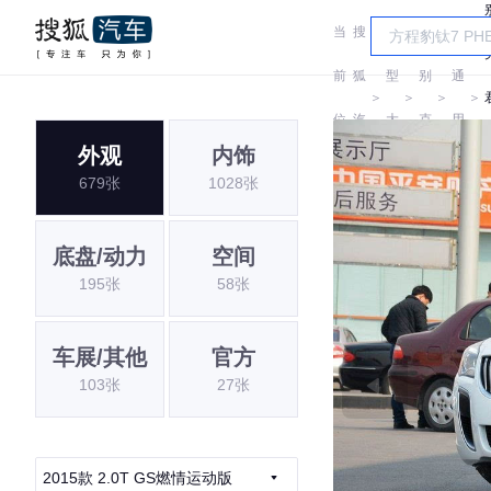
当
搜
车
汽
前
狐
型
别
通
＞
＞
＞
＞
位
汽
大
克
用
外观
内饰
置:
车
全
别
679张
1028张
克
底盘/动力
空间
195张
58张
车展/其他
官方
103张
27张
2015款 2.0T GS燃情运动版