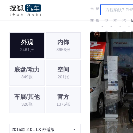
当
搜
车
广
前
狐
型
本
汽
＞
＞
＞
＞
位
汽
大
田
本
外观
内饰
置:
车
全
田
2461张
3956张
底盘/动力
空间
849张
201张
车展/其他
官方
328张
1375张
2015款 2.0L LX 舒适版