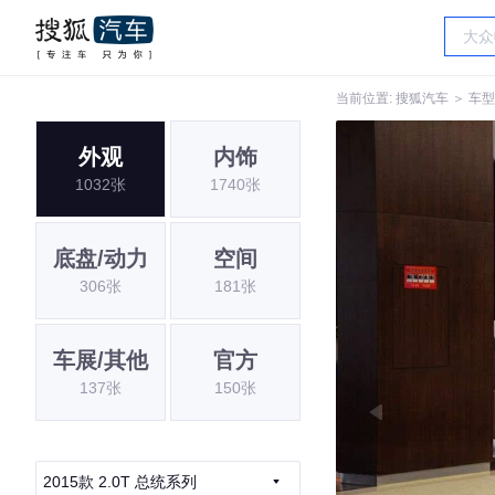
当前位置:
搜狐汽车
＞
车型
外观
内饰
1032张
1740张
底盘/动力
空间
306张
181张
车展/其他
官方
137张
150张
2015款 2.0T 总统系列