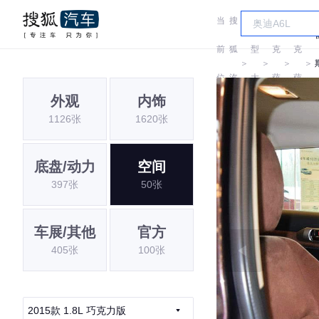
当
搜
车
雷
雷
前
狐
型
克
克
＞
＞
＞
＞
位
汽
大
萨
萨
外观
内饰
置:
车
全
斯
斯
1126张
1620张
底盘/动力
空间
397张
50张
车展/其他
官方
405张
100张
2015款 1.8L 巧克力版