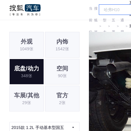
当
搜
车
汽
前
狐
型
五
通
＞
＞
＞
＞
位
汽
大
菱
用
外观
内饰
置:
车
全
五
1049张
1542张
菱
底盘/动力
空间
348张
90张
车展/其他
官方
29张
2张
2015款 1.2L 手动基本型国五