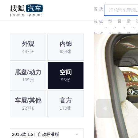
当
搜
车
前
狐
型
雷
雷
＞
＞
＞
＞
位
汽
大
诺
诺
外观
内饰
置:
车
全
447张
634张
底盘/动力
空间
139张
96张
车展/其他
官方
227张
170张
2015款 1.2T 自动标准版