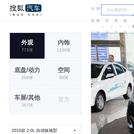
当
搜
车
前
狐
型
海
海
＞
＞
＞
＞
位
汽
大
马
马
外观
内饰
置:
车
全
773张
1130张
底盘/动力
空间
266张
88张
车展/其他
官方
267张
2015款 2.0L 自动纵驰型