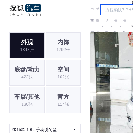
当
搜
车
前
狐
型
海
海
＞
＞
＞
＞
位
汽
大
马
马
外观
内饰
置:
车
全
1348张
1792张
底盘/动力
空间
422张
102张
车展/其他
官方
130张
114张
2015款 1.6L 手动悦尚型