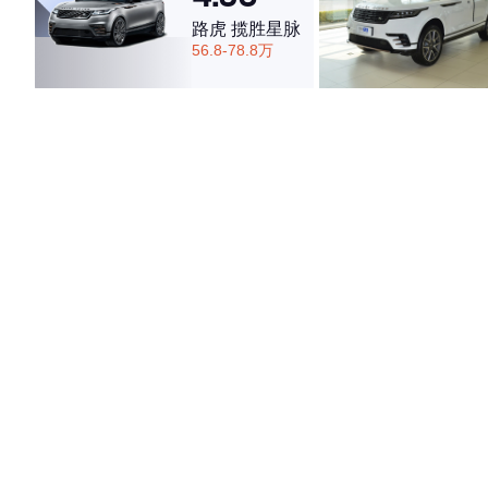
路虎 揽胜星脉
56.8-78.8万