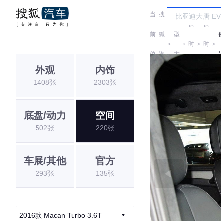
当
搜
车
保
保
前
狐
型
＞
＞
时
＞
时
＞
位
汽
大
捷
捷
外观
内饰
置:
车
全
1408张
2303张
底盘/动力
空间
502张
220张
车展/其他
官方
293张
135张
2016款 Macan Turbo 3.6T