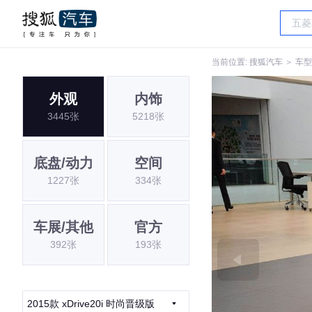
当前位置:
搜狐汽车
＞
车型
外观
内饰
3445张
5218张
底盘/动力
空间
1227张
334张
车展/其他
官方
392张
193张
2015款 xDrive20i 时尚晋级版