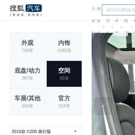
当
搜
车
奔
前
狐
型
奔
驰
＞
＞
＞
＞
位
汽
大
驰
(进
外观
内饰
置:
车
全
口)
724张
1082张
底盘/动力
空间
287张
55张
车展/其他
官方
204张
253张
2015款 C200 旅行版