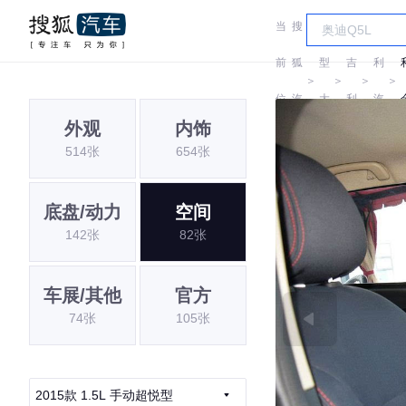
当
搜
车
吉
前
狐
型
吉
利
＞
＞
＞
＞
位
汽
大
利
汽
外观
内饰
置:
车
全
车
514张
654张
底盘/动力
空间
142张
82张
车展/其他
官方
74张
105张
2015款 1.5L 手动超悦型