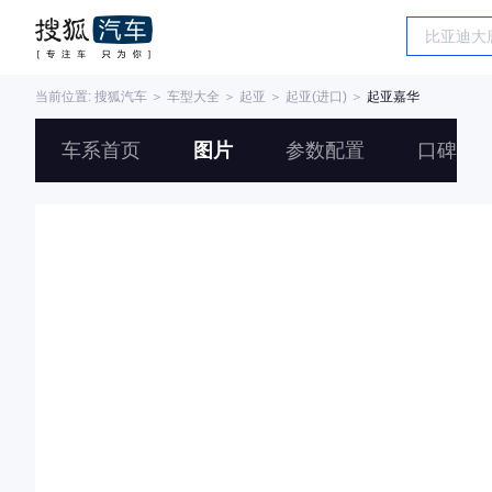
当前位置:
搜狐汽车
＞
车型大全
＞
起亚
＞
起亚(进口)
＞
起亚嘉华
车系首页
图片
参数配置
口碑