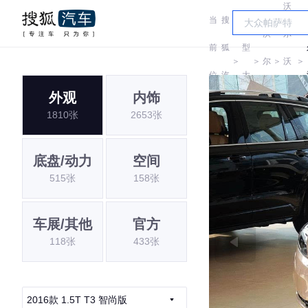
沃
当
搜
车
沃
尔
前
狐
型
＞
＞
尔
＞
沃
＞
位
汽
大
沃
(进
外观
内饰
置:
车
全
1810张
2653张
口)
底盘/动力
空间
515张
158张
车展/其他
官方
118张
433张
2016款 1.5T T3 智尚版