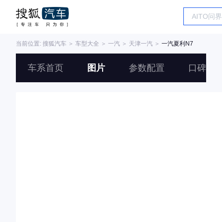
当前位置:
搜狐汽车
＞
车型大全
＞
一汽
＞
天津一汽
＞
一汽夏利N7
车系首页
图片
参数配置
口碑