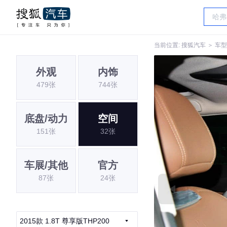
当前位置:
搜狐汽车
＞
车型
外观
内饰
479张
744张
底盘/动力
空间
151张
32张
车展/其他
官方
87张
24张
2015款 1.8T 尊享版THP200