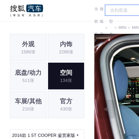
当
搜
车
前
狐
型
＞
＞
MINI
＞
MIN
位
汽
大
外观
内饰
置:
车
全
1586张
2286张
底盘/动力
空间
511张
134张
车展/其他
官方
216张
430张
2016款 1.5T COOPER 鉴赏家版