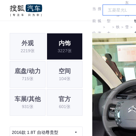
东
当
搜
车
雪
风
前
狐
型
＞
＞
铁
＞
雪
＞
位
汽
大
龙
铁
外观
内饰
置:
车
全
2219张
3227张
龙
底盘/动力
空间
715张
104张
车展/其他
官方
931张
601张
2016款 1.8T 自动尊贵型