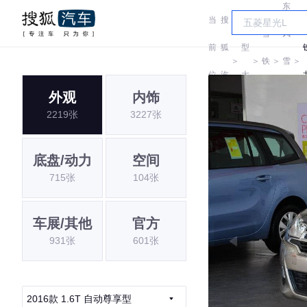
东
当
搜
车
雪
风
前
狐
型
＞
＞
铁
＞
雪
＞
位
汽
大
龙
铁
外观
内饰
置:
车
全
2219张
3227张
龙
底盘/动力
空间
715张
104张
车展/其他
官方
931张
601张
2016款 1.6T 自动尊享型