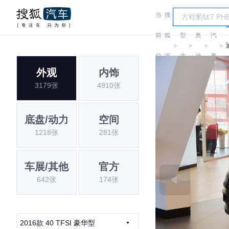
当
搜
车
一
前
狐
型
奥
汽
＞
＞
＞
＞
位
汽
大
迪
奥
外观
内饰
置:
车
全
迪
3179张
4910张
底盘/动力
空间
1218张
281张
车展/其他
官方
642张
174张
2016款 40 TFSI 豪华型