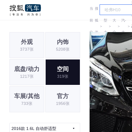
当
搜
车
一
前
狐
型
大
汽-
＞
＞
＞
＞
位
汽
大
众
大
外观
内饰
置:
车
全
众
3737张
5208张
底盘/动力
空间
1217张
319张
车展/其他
官方
733张
1956张
2016款 1.6L 自动舒适型