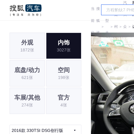
汽
当
搜
车
斯
大
前
狐
型
＞
＞
柯
＞
众
＞
位
汽
大
达
斯
外观
内饰
置:
车
全
1872张
3027张
柯
达
底盘/动力
空间
621张
198张
车展/其他
官方
274张
4张
2016款 330TSI DSG创行版