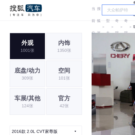
当
搜
车
前
狐
型
奇
奇
＞
＞
＞
＞
位
汽
大
瑞
瑞
外观
内饰
置:
车
全
1001张
1350张
底盘/动力
空间
309张
101张
车展/其他
官方
124张
42张
2016款 2.0L CVT家尊版